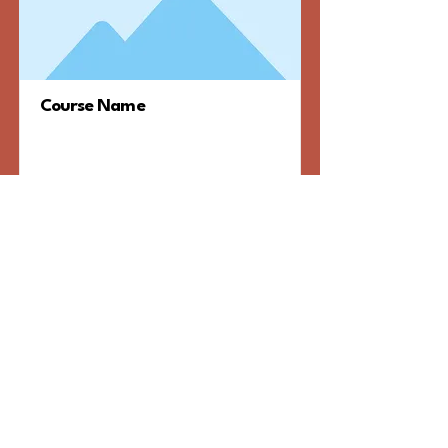
Course Name
Jeg er et afsnit. Klik her for
at tilføje din egen tekst eller
redigere mig. Det er nemt.
Price
Duration
Price
Duration
Læs mere