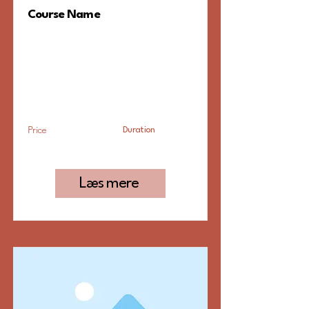
Course Name
Jeg er et afsnit. Klik her for
at tilføje din egen tekst eller
redigere mig. Det er nemt.
Price
Duration
Price
Duration
Læs mere