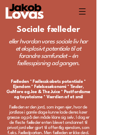
Sociale fælleder
eller hvordan vores sociale liv har
et eksplosivt potentiale til at
forandre samfundet – én
fællesspisning ad gangen.
Fælleden * Fællesskabets potentiale *
Ejendom * Følelsesøkonomi * Tinder,
GoMore og Joe & The Juice * Postfordisme
og toyotaisme * Værdien af et smil
Fælleden er den jord, som ingen ejer, hvor de
jordløse i gamle dage kunne lade deres køer
græsse og på den måde klare sig selv. I dag er
de fleste fælleder enten blevet omdannet til
privat jord eller gjort til offentlig ejendom, som
f.eks. Fælledparken. Men fælleden er ikke død.