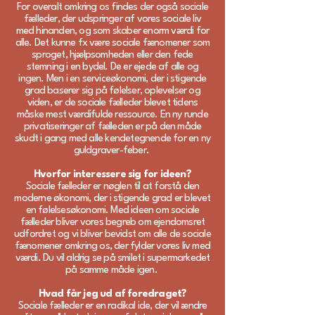
For overalt omkring os findes der også sociale
fælleder, der udspringer af vores sociale liv
med hinanden, og som skaber enorm værdi for
alle. Det kunne fx være sociale fænomener som
sproget, hjælpsomheden eller den fede
stemning i en bydel. De er ejede af alle og
ingen. Men i en serviceøkonomi, der i stigende
grad baserer sig på følelser, oplevelser og
viden, er de sociale fælleder blevet tidens
måske mest værdifulde ressource. En ny runde
privatiseringer af fælleden er på den måde
skudt i gang med alle kendetegnende for en ny
guldgraver-feber.
Hvorfor interessere sig for ideen?
Sociale fælleder er nøglen til at forstå den
moderne økonomi, der i stigende grad er blevet
en følelsesøkonomi. Med ideen om sociale
fælleder bliver vores begreb om ejendomsret
udfordret og vi bliver bevidst om alle de sociale
fænomener omkring os, der fylder vores liv med
værdi. Du vil aldrig se på smilet i supermarkedet
på samme måde igen.
Hvad får jeg ud af foredraget?
Sociale fælleder er en radikal ide, der vil ændre