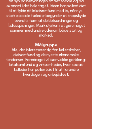
dit syn på betydningen af det sociale og på
økonomi i det hele taget. Ideen har potentialet
til at fylde dit lokalsamfund med liv, når nye,
stærke sociale fælleder begynder at knopskyde
overalt i form af delebilsordninger og
fællesspisninger. Mærk styrken i at gøre noget
sammen med andre udenom både stat og
marked.
Målgruppe
Alle, der interesserer sig for fællesskaber,
civilsamfund og de nyeste økonomiske
tendenser. Foredraget vil især vække genklang i
lokalsamfund og virksomheder, hvor sociale
fælleder har potentialet til at forandre
hverdagen og arbejdslivet.