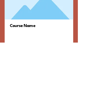
Course Name
Jeg er et afsnit. Klik her for
at tilføje din egen tekst eller
redigere mig. Det er nemt.
Price
Duration
Price
Duration
Læs mere