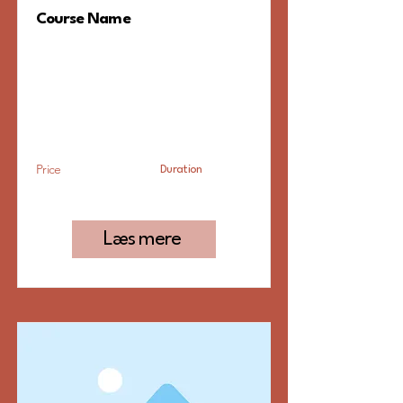
Course Name
Jeg er et afsnit. Klik her for
at tilføje din egen tekst eller
redigere mig. Det er nemt.
Price
Duration
Price
Duration
Læs mere